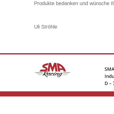
Produkte bedanken und wünsche Ih
Uli Ströhle
SMA
Indu
D –