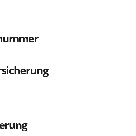
tnummer
rsicherung
ierung